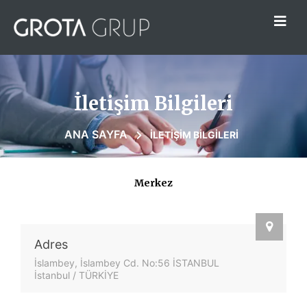
İletişim Bilgileri
ANA SAYFA
İLETIŞIM BILGILERI
Merkez
Adres
İslambey, İslambey Cd. No:56 İSTANBUL
İstanbul / TÜRKİYE